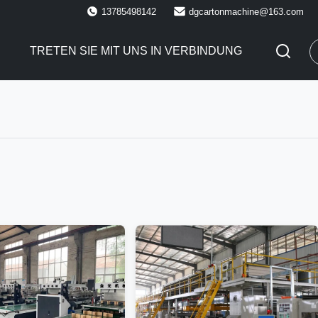
13785498142
dgcartonmachine@163.com
E
TRETEN SIE MIT UNS IN VERBINDUNG