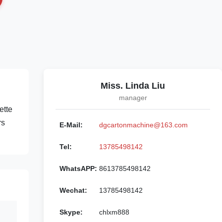
Miss. Linda Liu
manager
ette
rs
E-Mail:
dgcartonmachine@163.com
Tel:
13785498142
WhatsAPP:
8613785498142
Wechat:
13785498142
Skype:
chlxm888