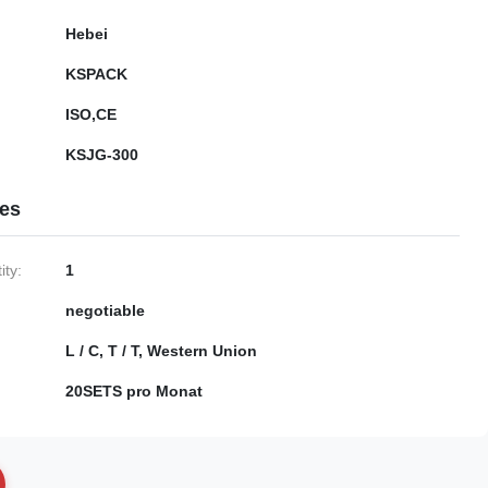
Hebei
KSPACK
ISO,CE
KSJG-300
ies
ty:
1
negotiable
L / C, T / T, Western Union
20SETS pro Monat