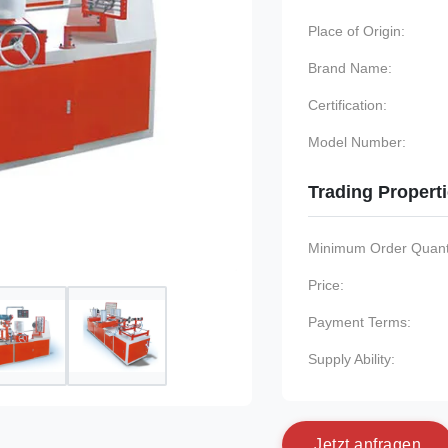
Place of Origin:
Brand Name:
Certification:
Model Number:
Trading Propert
Minimum Order Quanti
Price:
Payment Terms:
Supply Ability:
J
e
t
z
t
a
n
f
r
a
g
e
n