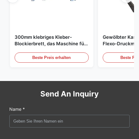
300mm klebriges Kleber-
Gewölbter Kast
Blockierbrett, das Maschine für
Flexo-Druckmas
die Landwirtschaft herstellt
gewölbten Karto
Beste Preis erhalten
Beste Pre
Send An Inquiry
Name *