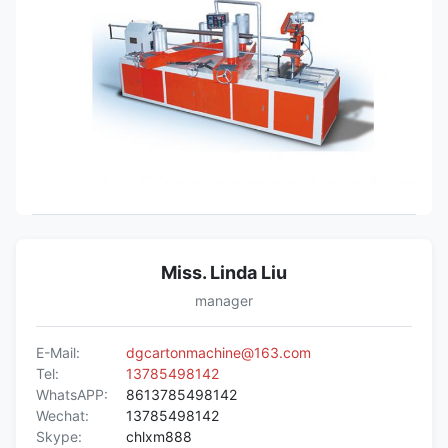
Antrieb mit 2
Rad-Antrieb
Rädern
Motor Shanghai
Ott des Gangs
Schneidermotor
0.4kw
Miss. Linda Liu
manager
E-Mail:
dgcartonmachine@163.com
Tel:
13785498142
WhatsAPP:
8613785498142
Wechat:
13785498142
Skype:
chlxm888