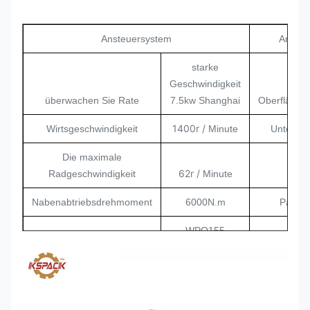
Ansteuersystem
Anwen
starke
Geschwindigkeit
Unter
überwachen Sie Rate
7.5kw Shanghai
Oberfläche
1400r /
Wirtsgeschwindigkeit
Minute
Unter de
Die maximale
62r /
Radgeschwindigkeit
Minute
W
Nabenabtriebsdrehmoment
6000N.m
Papier
WPO155
Hangzhou
Reduzierermodelle
Xiaoshan
Antriebskettenmodell
12A * 2