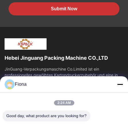
Submit Now
Hebei Jinguang Packing Machine CO.,LTD
JinGuang-Verpackungsmaschine Co.Limited ist ein
professionelles gewölbtes Kartondruckerzubehör und eine in
Verbindung stehende Maschinerie für...
Fiona
Quicklinks
Haus
Produkte
2:24 AM
Über Uns
Fabrik-Ausflug
Good day, what product are you looking for?
Qualitätskontrolle
Treten Sie Mit Uns In
Verbindung