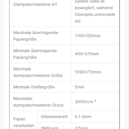
(untere Seite ist
Stempelschneidene Art
beweglich, während
Oberseite unmovable
ist)
Maximale übertragende
1100*780mm
Papiergröße
Minimale übertragende
400*370mm
Papiergröße
Maximale
1090*770mm
stempelschneidene Größe
Minimale Greifergröße
5mm
Maximaler
300N/cm ²
stempelschneidener Druck
Elfenbeinbrett
0.1-2mm
Papier
verarbeitet
Wellpapp
≦5mm