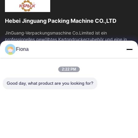
Hebei Jinguang Packing Machine CO.,LTD
JinGuang-Verpackungsmaschine Co.Limited ist ein
professionelles gewölbtes Kartondruckerzubehör und eine in
Verbindung stehende Maschinerie für...
Fiona
Quicklinks
Haus
Produkte
2:22 PM
Über Uns
Fabrik-Ausflug
Good day, what product are you looking for?
Qualitätskontrolle
Treten Sie Mit Uns In
Verbindung
Nachrichten
Kontaktieren Sie Uns
86--13785498142
86-317-5202033