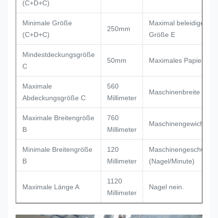
(C+D+C)
Minimale Größe
Maximal beleidigen Si
250mm
(C+D+C)
Größe E
Mindestdeckungsgröße
50mm
Maximales Papier-hei
C
Maximale
560
Maschinenbreite
Abdeckungsgröße C
Millimeter
Maximale Breitengröße
760
Maschinengewicht (T)
B
Millimeter
Minimale Breitengröße
120
Maschinengeschwindig
B
Millimeter
(Nagel/Minute)
1120
Maximale Länge A
Nagel nein.
Millimeter