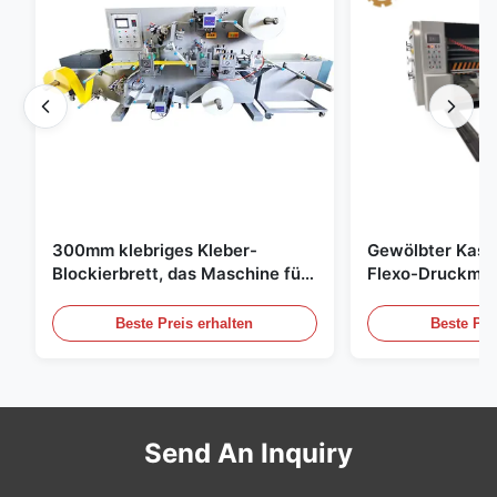
300mm klebriges Kleber-
Gewölbter Kast
Blockierbrett, das Maschine für
Flexo-Druckmas
die Landwirtschaft herstellt
gewölbten Karto
Beste Preis erhalten
Beste Pre
Send An Inquiry