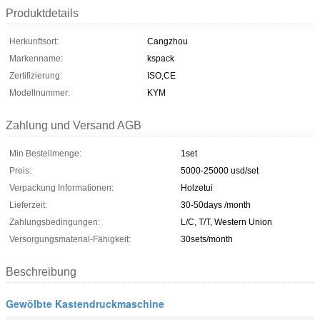
Produktdetails
Herkunftsort:
Cangzhou
Markenname:
kspack
Zertifizierung:
ISO,CE
Modellnummer:
KYM
Zahlung und Versand AGB
Min Bestellmenge:
1set
Preis:
5000-25000 usd/set
Verpackung Informationen:
Holzetui
Lieferzeit:
30-50days /month
Zahlungsbedingungen:
L/C, T/T, Western Union
Versorgungsmaterial-Fähigkeit:
30sets/month
Beschreibung
Gewölbte Kastendruckmaschine