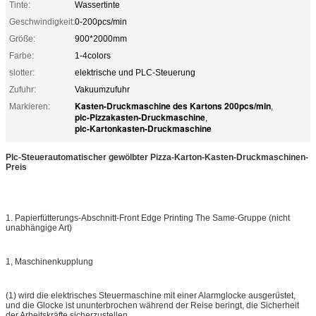
Tinte:
Wassertinte
Geschwindigkeit:
0-200pcs/min
Größe:
900*2000mm
Farbe:
1-4colors
slotter:
elektrische und PLC-Steuerung
Zufuhr:
Vakuumzufuhr
Kasten-Druckmaschine des Kartons 200pcs/min
Markieren:
,
plc-Pizzakasten-Druckmaschine
,
plc-Kartonkasten-Druckmaschine
Plc-Steuerautomatischer gewölbter Pizza-Karton-Kasten-Druckmaschinen-
Preis
1. Papierfütterungs-Abschnitt-Front Edge Printing The Same-Gruppe (nicht
unabhängige Art)
1, Maschinenkupplung
(1) wird die elektrisches Steuermaschine mit einer Alarmglocke ausgerüstet,
und die Glocke ist ununterbrochen während der Reise beringt, die Sicherheit
der Arbeitskräfte sicherzustellen.