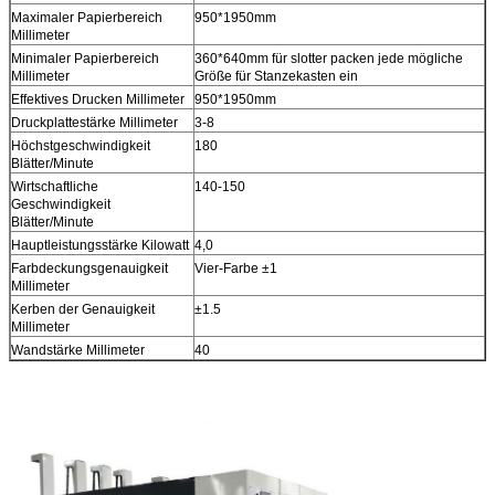
Maximaler Papierbereich
950*1950mm
Millimeter
Minimaler Papierbereich
360*640mm für slotter packen jede mögliche
Millimeter
Größe für Stanzekasten ein
Effektives Drucken Millimeter
950*1950mm
Druckplattestärke Millimeter
3-8
Höchstgeschwindigkeit
180
Blätter/Minute
Wirtschaftliche
140-150
Geschwindigkeit
Blätter/Minute
Hauptleistungsstärke Kilowatt
4,0
Farbdeckungsgenauigkeit
Vier-Farbe ±1
Millimeter
Kerben der Genauigkeit
±1.5
Millimeter
Wandstärke Millimeter
40