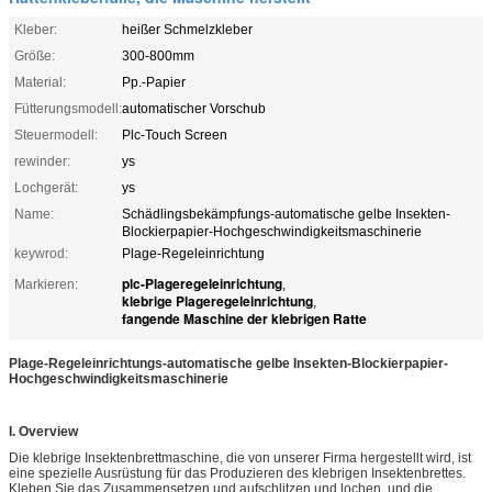
Kleber:
heißer Schmelzkleber
Größe:
300-800mm
Material:
Pp.-Papier
Fütterungsmodell:
automatischer Vorschub
Steuermodell:
Plc-Touch Screen
rewinder:
ys
Lochgerät:
ys
Name:
Schädlingsbekämpfungs-automatische gelbe Insekten-
Blockierpapier-Hochgeschwindigkeitsmaschinerie
keywrod:
Plage-Regeleinrichtung
plc-Plageregeleinrichtung
Markieren:
,
klebrige Plageregeleinrichtung
,
fangende Maschine der klebrigen Ratte
Plage-Regeleinrichtungs-automatische gelbe Insekten-Blockierpapier-
Hochgeschwindigkeitsmaschinerie
I. Overview
Die klebrige Insektenbrettmaschine, die von unserer Firma hergestellt wird, ist
eine spezielle Ausrüstung für das Produzieren des klebrigen Insektenbrettes.
Kleben Sie das Zusammensetzen und aufschlitzen und lochen, und die