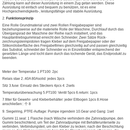
Zählung kann auf dieser Ausrüstung in einem Zug getan werden. Diese
Ausrüstung ist einfach und bequem zu benützen, ist es eine
Hochgeschwindigkeits-, leistungsfähige und stabile Ausrüstung.
2.
Funktionsprinzip
Eine Rolle Grundmaterial und zwei Rollen Freigabepapier sind
beziehungsweise auf die materielle Rolle der Maschine, Durchlauf durch das
Übergangsrad der Maschine der Reihe nach installiert, und das
Hauptantriebsgummirad erreicht den Schneider. Zwei Sätze Rück-
zeichnungsleimpistolen tragen Kleber auf dem Freigabepapier oder der
Silikonöloberfläche des Freigabefilmes gleichzeitig auf und passen gleichzeitig
das Substrat, schneidet der Schneider es in Einzelblätter entsprechend der
gesetzten Länge und locht dann durch das lochende Gerät, das Endprodukt zu
beenden.
Meter der Temperatur 1.PT100: 2pc
Relais stae 2..40A 80Asolid: jedes 3pcs
Sitz 3.fuse: Einsatz des Steckers 4pcs 4: 2sets
Temperaturüberwachung 5.PT100: Ventil 5pcs 6.return: 1pcs
7.filter für Gewehr- und Kleberbehälter: jeder Ellbogen 1pcs 8.Hose
anschließen:: 个 8
9. Siegelring, PTFE-Auflage: Pumpe irgendein 10.Gear und Gang: 1set
Gummi 11.seal: 1 Flasche (nach Wäsche verhindern die Zahnradpumpe, den
Gummi beschichtend, um Teil der Zahnradpumpe mit Behälterunterseite zu
verbinden, Verbindungsteil, um den Kleber zu lecken; nach der Beschichtung