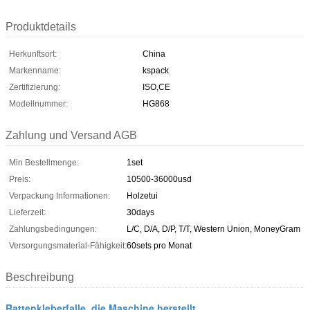
Produktdetails
Herkunftsort:
China
Markenname:
kspack
Zertifizierung:
ISO,CE
Modellnummer:
HG868
Zahlung und Versand AGB
Min Bestellmenge:
1set
Preis:
10500-36000usd
Verpackung Informationen:
Holzetui
Lieferzeit:
30days
Zahlungsbedingungen:
L/C, D/A, D/P, T/T, Western Union, MoneyGram
Versorgungsmaterial-Fähigkeit:
60sets pro Monat
Beschreibung
Rattenkleberfalle, die Maschine herstellt